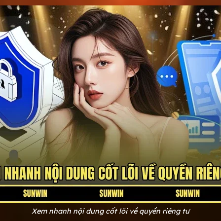
Xem nhanh nội dung cốt lõi về quyền riêng tư