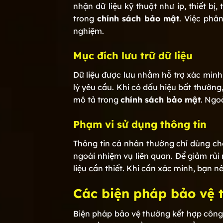
nhận dữ liệu kỹ thuật như ip, thiết b
trong
chính sách bảo mật
. Việc phâ
nghiệm.
Mục đích lưu trữ dữ liệu
Dữ liệu được lưu nhằm hỗ trợ xác minh 
lý yêu cầu. Khi có dấu hiệu bất thường
mô tả trong
chính sách bảo mật
. Ngo
Phạm vi sử dụng thông tin
Thông tin cá nhân thường chỉ dùng cho
ngoài nhiệm vụ liên quan. Để giảm rủi 
liệu cần thiết. Khi cần xác minh, bạn n
Các biện pháp bảo vệ 
Biện pháp bảo vệ thường kết hợp công n