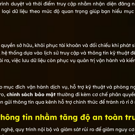
ị, trình duyệt và thời điểm truy cập nhằm nhận diện đăng
n loại dữ liệu theo mức độ quan trọng giúp bạn hiểu mục
quyền sở hữu, khôi phục tài khoản và đối chiếu khi phát s
, hệ thống dựa vào lịch sử truy cập và thông tin kỹ thuật
ài ra, việc lưu dữ liệu còn phục vụ quản trị vận hành và kiể
 mục đích vận hành dịch vụ, hỗ trợ kỹ thuật và phòng ng
ro,
chính sách bảo mật
thường đi kèm cơ chế phân quyề
ên gửi thông tin qua kênh hỗ trợ chính thức để tránh rò rỉ
thông tin nhằm tăng độ an toàn tr
ghệ, quy trình nội bộ và giám sát rủi ro để giảm nguy cơ