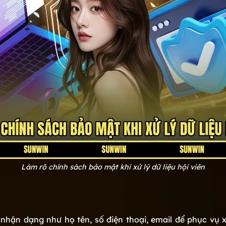
Làm rõ chính sách bảo mật khi xử lý dữ liệu hội viên
 nhận dạng như họ tên, số điện thoại, email để phục vụ 