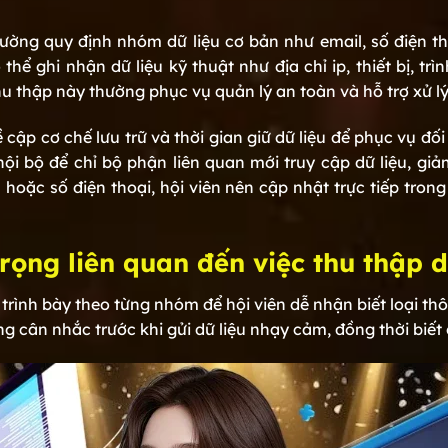
ường quy định nhóm dữ liệu cơ bản như email, số điện th
hể ghi nhận dữ liệu kỹ thuật như địa chỉ ip, thiết bị, t
u thập này thường phục vụ quản lý an toàn và hỗ trợ xử l
cập cơ chế lưu trữ và thời gian giữ dữ liệu để phục vụ đối 
 bộ để chỉ bộ phận liên quan mới truy cập dữ liệu, giảm
 hoặc số điện thoại, hội viên nên cập nhật trực tiếp tron
ọng liên quan đến việc thu thập d
trình bày theo từng nhóm để hội viên dễ nhận biết loại thô
 cân nhắc trước khi gửi dữ liệu nhạy cảm, đồng thời biết c