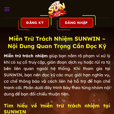
Bỏ
qua
nội
dung
ĐĂNG KÝ
ĐĂNG NHẬP
Miễn Trừ Trách Nhiệm SUNWIN –
Nội Dung Quan Trọng Cần Đọc Kỹ
Miễn trừ trách nhiệm
giúp bạn nắm rõ phạm vi xử lý
khi có sự cố truy cập, gián đoạn dịch vụ hoặc rủi ro từ
bên liên quan ngoài hệ thống. Khi tham gia tại
SUNWIN, bạn nên đọc kỹ các mục giới hạn nghĩa vụ,
cơ chế thông báo và cách liên hệ hỗ trợ để hạn chế
tranh cãi. Phần dưới đây trình bày theo từng nhóm nội
dung để bạn đối chiếu thuận tiện.
Tìm hiểu về miễn trừ trách nhiệm tại
SUNWIN