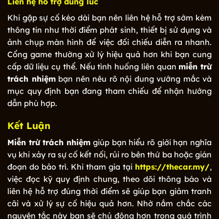
Liên hệ hỗ trợ đúng lúc
Khi gặp sự cố kéo dài bạn nên liên hệ hỗ trợ sớm kèm
thông tin như thời điểm phát sinh, thiết bị sử dụng và
ảnh chụp màn hình để việc đối chiếu diễn ra nhanh.
Cổng game thường xử lý hiệu quả hơn khi bạn cung
cấp dữ liệu cụ thể. Nếu tình huống liên quan
miễn trừ
trách nhiệm
bạn nên nêu rõ nội dung vướng mắc và
mục quy định bạn đang tham chiếu để nhận hướng
dẫn phù hợp.
Kết Luận
Miễn trừ trách nhiệm
giúp bạn hiểu rõ giới hạn nghĩa
vụ khi xảy ra sự cố kết nối, rủi ro bên thứ ba hoặc gián
đoạn do bảo trì. Khi tham gia tại
https://thecar.my/
,
việc đọc kỹ quy định chung, theo dõi thông báo và
liên hệ hỗ trợ đúng thời điểm sẽ giúp bạn giảm tranh
cãi và xử lý sự cố hiệu quả hơn. Nhờ nắm chắc các
nguyên tắc này bạn sẽ chủ động hơn trong quá trình