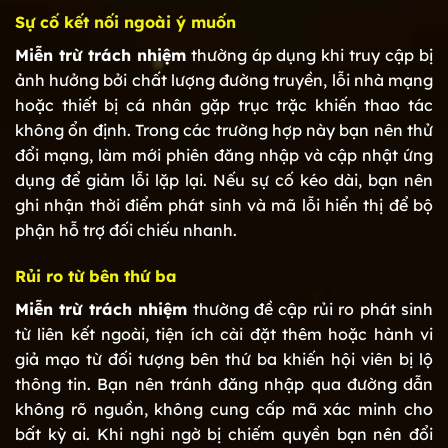
Sự cố kết nối ngoài ý muốn
Miễn trừ trách nhiệm
thường áp dụng khi truy cập bị
ảnh hưởng bởi chất lượng đường truyền, lỗi nhà mạng
hoặc thiết bị cá nhân gặp trục trặc khiến thao tác
không ổn định. Trong các trường hợp này bạn nên thử
đổi mạng, làm mới phiên đăng nhập và cập nhật ứng
dụng để giảm lỗi lặp lại. Nếu sự cố kéo dài, bạn nên
ghi nhận thời điểm phát sinh và mã lỗi hiển thị để bộ
phận hỗ trợ đối chiếu nhanh.
Rủi ro từ bên thứ ba
Miễn trừ trách nhiệm
thường đề cập rủi ro phát sinh
từ liên kết ngoài, tiện ích cài đặt thêm hoặc hành vi
giả mạo từ đối tượng bên thứ ba khiến hội viên bị lộ
thông tin. Bạn nên tránh đăng nhập qua đường dẫn
không rõ nguồn, không cung cấp mã xác minh cho
bất kỳ ai. Khi nghi ngờ bị chiếm quyền bạn nên đổi