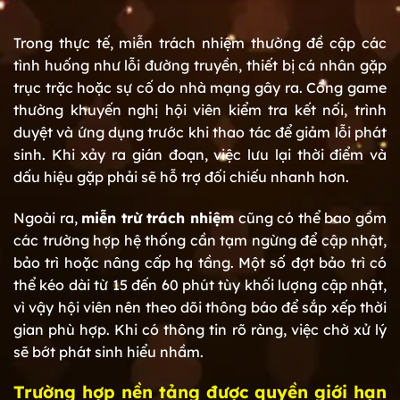
Trong thực tế, miễn trách nhiệm thường đề cập các
tình huống như lỗi đường truyền, thiết bị cá nhân gặp
trục trặc hoặc sự cố do nhà mạng gây ra. Cổng game
thường khuyến nghị hội viên kiểm tra kết nối, trình
duyệt và ứng dụng trước khi thao tác để giảm lỗi phát
sinh. Khi xảy ra gián đoạn, việc lưu lại thời điểm và
dấu hiệu gặp phải sẽ hỗ trợ đối chiếu nhanh hơn.
Ngoài ra,
miễn trừ trách nhiệm
cũng có thể bao gồm
các trường hợp hệ thống cần tạm ngừng để cập nhật,
bảo trì hoặc nâng cấp hạ tầng. Một số đợt bảo trì có
thể kéo dài từ 15 đến 60 phút tùy khối lượng cập nhật,
vì vậy hội viên nên theo dõi thông báo để sắp xếp thời
gian phù hợp. Khi có thông tin rõ ràng, việc chờ xử lý
sẽ bớt phát sinh hiểu nhầm.
Trường hợp nền tảng được quyền giới hạn