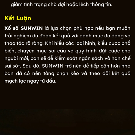
giảm tình trạng chờ đợi hoặc lệch thông tin.
Kết Luận
Xổ số SUNWIN
là lựa chọn phù hợp nếu bạn muốn
trải nghiệm dự đoán kết quả với danh mục đa dạng và
thao tác rõ ràng. Khi hiểu các loại hình, kiểu cược phổ
biến, chuyên mục soi cầu và quy trình đặt cược cho
người mới, bạn sẽ dễ kiểm soát ngân sách và hạn chế
sai sót. Sau đó, SUNWIN trở nên dễ tiếp cận hơn nhờ
bạn đã có nền tảng chọn kèo và theo dõi kết quả
mạch lạc ngay từ đầu.