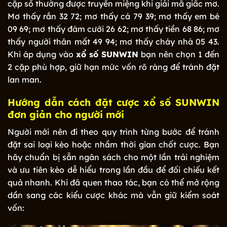
cặp số thường được truyền miệng khi giải mã giấc mơ.
Mơ thấy rắn 32 72; mơ thấy cá 79 39; mơ thấy em bé
09 69; mơ thấy đám cưới 26 62; mơ thấy tiền 68 86; mơ
thấy người thân mất 49 94; mơ thấy cháy nhà 05 43.
Khi áp dụng vào
xổ số SUNWIN
bạn nên chọn 1 đến
2 cặp phù hợp, giữ hạn mức vốn rõ ràng để tránh đặt
lan man.
Hướng dẫn cách đặt cược xổ số SUNWIN
đơn giản cho người mới
Người mới nên đi theo quy trình từng bước để tránh
đặt sai loại kèo hoặc nhầm thời gian chốt cược. Bạn
hãy chuẩn bị sẵn ngân sách cho một lần trải nghiệm
và ưu tiên kèo dễ hiểu trong lần đầu để đối chiếu kết
quả nhanh. Khi đã quen thao tác, bạn có thể mở rộng
dần sang các kiểu cược khác mà vẫn giữ kiểm soát
vốn: