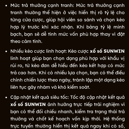
Mức trả thưởng cạnh tranh: Mức trả thưởng cạnh
tranh thường thể hiện ở việc hiển thị rõ tỷ lệ cho
từng cửa cược, giúp hội viên so sánh và chọn kèo
hợp lý trước khi xác nhận. Khi bảng tỷ lệ minh
bạch, bạn sẽ dễ tính mức vốn phù hợp thay vì đặt
theo cảm tính.
Nhiều kèo cược linh hoạt: Kèo cược
xổ số SUNWIN
linh hoạt giúp bạn chọn dạng phù hợp với khẩu vị
rủi ro, từ kèo đơn dễ hiểu đến kèo kết hợp có mức
trả cao hơn. Khi có nhiều lựa chọn, bạn có thể điều
chỉnh chiến lược theo ngày, tránh lặp một dạng kèo
liên tục gây nhàm và khó kiểm soát.
Cập nhật kết quả siêu tốc: Tốc độ cập nhật kết quả
xổ số SUNWIN
ảnh hưởng trực tiếp trải nghiệm vì
bạn có thể đối chiếu nhanh, kiểm tra trạng thái trả
thưởng và chốt kế hoạch vốn kịp thời. Hệ thống
trực tuyến thường hiển thị kết quả ngay khi có số,