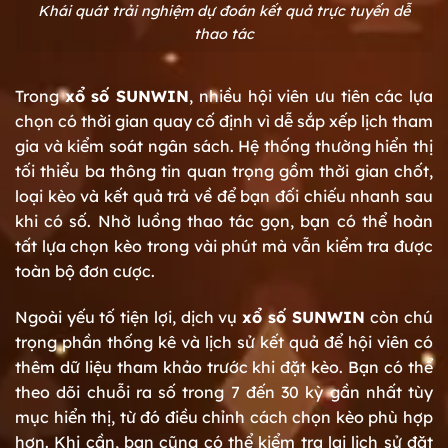
Khái quát trải nghiệm dự đoán kết quả trực tuyến dễ
thao tác
Trong
xổ số SUNWIN
, nhiều hội viên ưu tiên các lựa
chọn có thời gian quay cố định vì dễ sắp xếp lịch tham
gia và kiểm soát ngân sách. Hệ thống thường hiển thị
tối thiểu ba thông tin quan trọng gồm thời gian chốt,
loại kèo và kết quả trả về để bạn đối chiếu nhanh sau
khi có số. Nhờ luồng thao tác gọn, bạn có thể hoàn
tất lựa chọn kèo trong vài phút mà vẫn kiểm tra được
toàn bộ đơn cược.
Ngoài yếu tố tiện lợi, dịch vụ
xổ số SUNWIN
còn chú
trọng phần thống kê và lịch sử kết quả để hội viên có
thêm dữ liệu tham khảo trước khi đặt kèo. Bạn có thể
theo dõi chuỗi ra số trong 7 đến 30 kỳ gần nhất tùy
mục hiển thị, từ đó điều chỉnh cách chọn kèo phù hợp
hơn. Khi cần, bạn cũng có thể kiểm tra lại lịch sử đặt