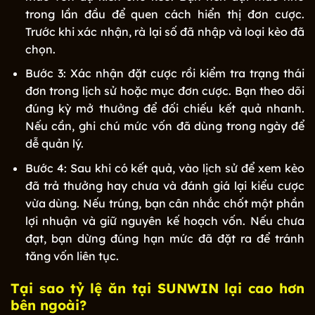
trong lần đầu để quen cách hiển thị đơn cược.
Trước khi xác nhận, rà lại số đã nhập và loại kèo đã
chọn.
Bước 3: Xác nhận đặt cược rồi kiểm tra trạng thái
đơn trong lịch sử hoặc mục đơn cược. Bạn theo dõi
đúng kỳ mở thưởng để đối chiếu kết quả nhanh.
Nếu cần, ghi chú mức vốn đã dùng trong ngày để
dễ quản lý.
Bước 4: Sau khi có kết quả, vào lịch sử để xem kèo
đã trả thưởng hay chưa và đánh giá lại kiểu cược
vừa dùng. Nếu trúng, bạn cân nhắc chốt một phần
lợi nhuận và giữ nguyên kế hoạch vốn. Nếu chưa
đạt, bạn dừng đúng hạn mức đã đặt ra để tránh
tăng vốn liên tục.
Tại sao tỷ lệ ăn tại SUNWIN lại cao hơn
bên ngoài?